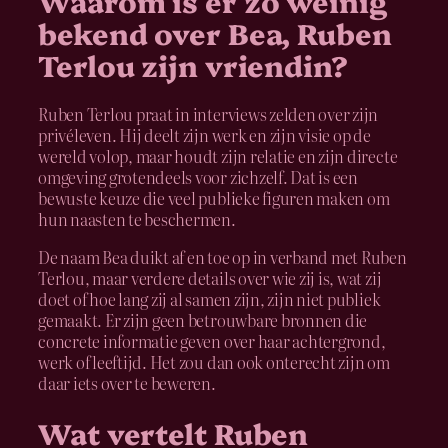
Waarom is er zo weinig
bekend over Bea, Ruben
Terlou zijn vriendin?
Ruben Terlou praat in interviews zelden over zijn
privéleven. Hij deelt zijn werk en zijn visie op de
wereld volop, maar houdt zijn relatie en zijn directe
omgeving grotendeels voor zichzelf. Dat is een
bewuste keuze die veel publieke figuren maken om
hun naasten te beschermen.
De naam Bea duikt af en toe op in verband met Ruben
Terlou, maar verdere details over wie zij is, wat zij
doet of hoe lang zij al samen zijn, zijn niet publiek
gemaakt. Er zijn geen betrouwbare bronnen die
concrete informatie geven over haar achtergrond,
werk of leeftijd. Het zou dan ook onterecht zijn om
daar iets over te beweren.
Wat vertelt Ruben