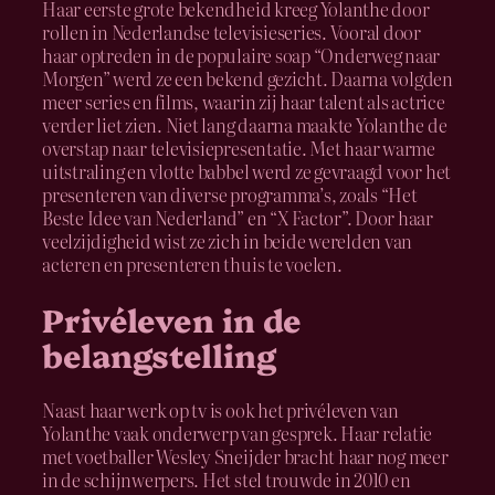
Haar eerste grote bekendheid kreeg Yolanthe door
rollen in Nederlandse televisieseries. Vooral door
haar optreden in de populaire soap “Onderweg naar
Morgen” werd ze een bekend gezicht. Daarna volgden
meer series en films, waarin zij haar talent als actrice
verder liet zien. Niet lang daarna maakte Yolanthe de
overstap naar televisiepresentatie. Met haar warme
uitstraling en vlotte babbel werd ze gevraagd voor het
presenteren van diverse programma’s, zoals “Het
Beste Idee van Nederland” en “X Factor”. Door haar
veelzijdigheid wist ze zich in beide werelden van
acteren en presenteren thuis te voelen.
Privéleven in de
belangstelling
Naast haar werk op tv is ook het privéleven van
Yolanthe vaak onderwerp van gesprek. Haar relatie
met voetballer Wesley Sneijder bracht haar nog meer
in de schijnwerpers. Het stel trouwde in 2010 en