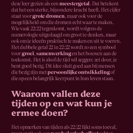
deze leer gezien als een
meestergetal
. Dat betekent
dat het een sterke, bijzondere kracht heeft. Het cijfer
staat voor
grote dromen
, maar ook voor de
mogelijkheid om die dromen echt waar te maken.
Wie vaak 22:22 tegenkomt, wordt volgens de
numerologie uitgedaagd om groot te denken, maar
ook om je ideeën praktisch te maken en uit te voeren.
Het dubbele getal 22 in 22:22 wordt zo een symbool
voor
groei
,
samenwerking
en het bouwen aan de
toekomst. Het is alsof de tijd wil zeggen: zet door, je
bent goed bezig. Dit idee sluit goed aan bij mensen
die bezig zijn met
persoonlijke ontwikkeling
of
die op een belangrijk keerpunt in hun leven staan.
Waarom vallen deze
tijden op en wat kun je
ermee doen?
Het opmerken van tijden als 22:22 lijkt soms toeval,