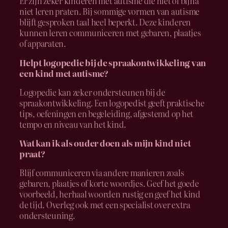
Er zijn zeker kinderen met autisme die niet of bijna
niet leren praten. Bij sommige vormen van autisme
blijft gesproken taal heel beperkt. Deze kinderen
kunnen leren communiceren met gebaren, plaatjes
of apparaten.
Helpt logopedie bij de spraakontwikkeling van
een kind met autisme?
Logopedie kan zeker ondersteunen bij de
spraakontwikkeling. Een logopedist geeft praktische
tips, oefeningen en begeleiding, afgestemd op het
tempo en niveau van het kind.
Wat kan ik als ouder doen als mijn kind niet
praat?
Blijf communiceren via andere manieren zoals
gebaren, plaatjes of korte woordjes. Geef het goede
voorbeeld, herhaal woorden rustig en geef het kind
de tijd. Overleg ook met een specialist over extra
ondersteuning.