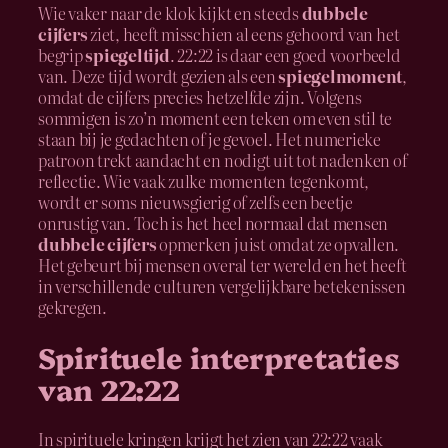
Wie vaker naar de klok kijkt en steeds
dubbele
cijfers
ziet, heeft misschien al eens gehoord van het
begrip
spiegeltijd
. 22:22 is daar een goed voorbeeld
van. Deze tijd wordt gezien als een
spiegelmoment
,
omdat de cijfers precies hetzelfde zijn. Volgens
sommigen is zo’n moment een teken om even stil te
staan bij je gedachten of je gevoel. Het numerieke
patroon trekt aandacht en nodigt uit tot nadenken of
reflectie. Wie vaak zulke momenten tegenkomt,
wordt er soms nieuwsgierig of zelfs een beetje
onrustig van. Toch is het heel normaal dat mensen
dubbele cijfers
opmerken juist omdat ze opvallen.
Het gebeurt bij mensen overal ter wereld en het heeft
in verschillende culturen vergelijkbare betekenissen
gekregen.
Spirituele interpretaties
van 22:22
In spirituele kringen krijgt het zien van 22:22 vaak