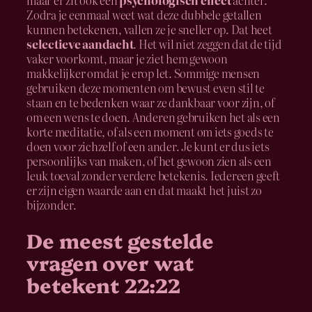
maar er zit ook een
psychologisch effect
achter.
Zodra je eenmaal weet wat deze dubbele getallen
kunnen betekenen, vallen ze je sneller op. Dat heet
selectieve aandacht
. Het wil niet zeggen dat de tijd
vaker voorkomt, maar je ziet hem gewoon
makkelijker omdat je erop let. Sommige mensen
gebruiken deze momenten om bewust even stil te
staan en te bedenken waar ze dankbaar voor zijn, of
om een wens te doen. Anderen gebruiken het als een
korte meditatie, of als een moment om iets goeds te
doen voor zichzelf of een ander. Je kunt er dus iets
persoonlijks van maken, of het gewoon zien als een
leuk toeval zonder verdere betekenis. Iedereen geeft
er zijn eigen waarde aan en dat maakt het juist zo
bijzonder.
De meest gestelde
vragen over wat
betekent 22:22