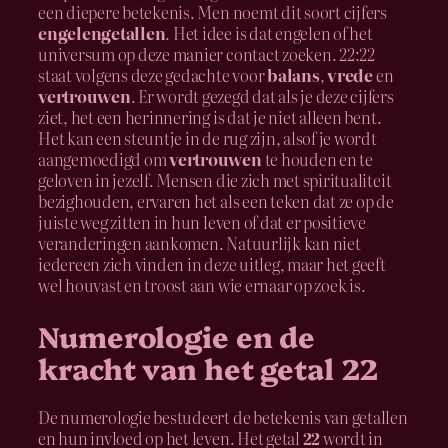
een diepere betekenis. Men noemt dit soort cijfers
engelengetallen
. Het idee is dat engelen of het
universum op deze manier contact zoeken. 22:22
staat volgens deze gedachte voor
balans
,
vrede
en
vertrouwen
. Er wordt gezegd dat als je deze cijfers
ziet, het een herinnering is dat je niet alleen bent.
Het kan een steuntje in de rug zijn, alsof je wordt
aangemoedigd om
vertrouwen
te houden en te
geloven in jezelf. Mensen die zich met spiritualiteit
bezighouden, ervaren het als een teken dat ze op de
juiste weg zitten in hun leven of dat er positieve
veranderingen aankomen. Natuurlijk kan niet
iedereen zich vinden in deze uitleg, maar het geeft
wel houvast en troost aan wie ernaar op zoek is.
Numerologie en de
kracht van het getal 22
De numerologie bestudeert de betekenis van getallen
en hun invloed op het leven. Het getal
22
wordt in